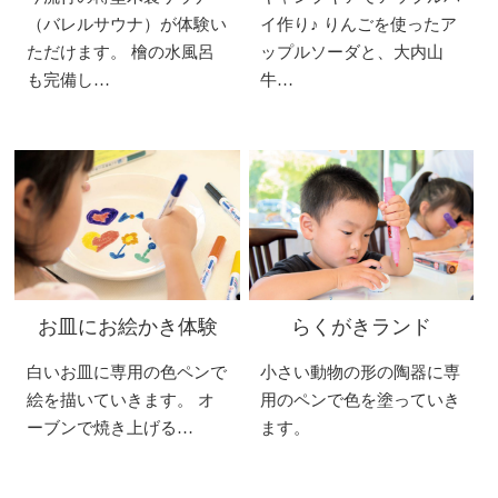
（バレルサウナ）が体験い
イ作り♪ りんごを使ったア
ただけます。 檜の水風呂
ップルソーダと、大内山
も完備し…
牛…
お皿にお絵かき体験
らくがきランド
白いお皿に専用の色ペンで
小さい動物の形の陶器に専
絵を描いていきます。 オ
用のペンで色を塗っていき
ーブンで焼き上げる…
ます。