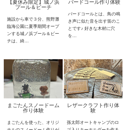
【夏休み限定】城ノ浜
バードコール作り体験
プール＆ビーチ
バードコールとは、鳥の鳴
施設から車で３分、熊野灘
き声に似た音を出す笛のこ
臨海公園に夏季期間オープ
とです♪ 好きな木材に穴
ンする城ノ浜プール＆ビー
を…
チは、綺…
まごたんスノードーム
レザークラフト作り体
作り体験
験
まごたんを使った、オリジ
孫太郎オートキャンプのロ
ナルのスノードーム作りが
ゴ入りキーホルダーを作る