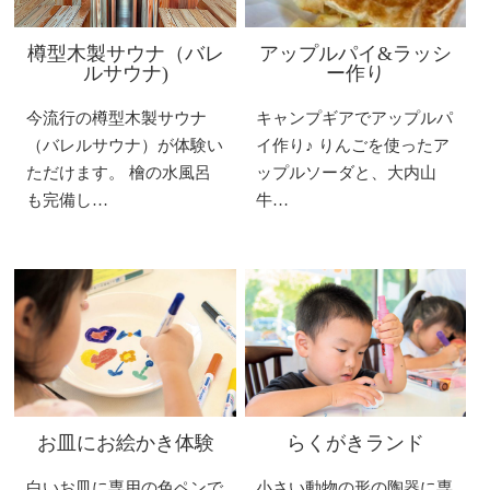
樽型木製サウナ（バレ
アップルパイ&ラッシ
ルサウナ)
ー作り
今流行の樽型木製サウナ
キャンプギアでアップルパ
（バレルサウナ）が体験い
イ作り♪ りんごを使ったア
ただけます。 檜の水風呂
ップルソーダと、大内山
も完備し…
牛…
お皿にお絵かき体験
らくがきランド
白いお皿に専用の色ペンで
小さい動物の形の陶器に専