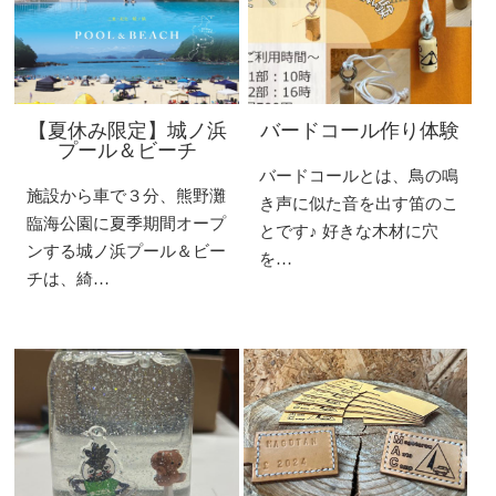
【夏休み限定】城ノ浜
バードコール作り体験
プール＆ビーチ
バードコールとは、鳥の鳴
施設から車で３分、熊野灘
き声に似た音を出す笛のこ
臨海公園に夏季期間オープ
とです♪ 好きな木材に穴
ンする城ノ浜プール＆ビー
を…
チは、綺…